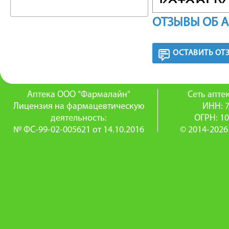
которых 
ОТЗЫВЫ ОБ 
— для с
больных
ОСТАВИТЬ ОТ
гиперхо
нефарма
Аптека ООО "Фармалайн"
Сеть апт
Лицензия на фармацевтическую
ИНН: 
недоста
деятельность:
ОГРН: 1
№ ФС-99-02-005621 от 14.10.2016
© 2014-2026
ФАРМА
Гиполип
конкуре
основно