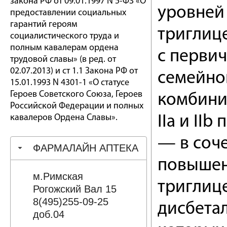
закона РФ от 09.01.1997 N 5-ФЗ «О
уровней 
предоставлении социальных
гарантий героям
триглиц
социалистического труда и
полным кавалерам ордена
с перви
трудовой славы» (в ред. от
02.07.2013) и ст 1.1 Закона РФ от
семейно
15.01.1993 N 4301-1 «О статусе
Героев Советского Союза, Героев
комбини
Российской Федерации и полных
кавалеров Ордена Славы».
IIa и IIb
— в соче
ФАРМАЛАЙН АПТЕКА
повышен
м.Римская
триглице
Рогожский Вал 15
8(495)255-09-25
дисбетал
доб.04