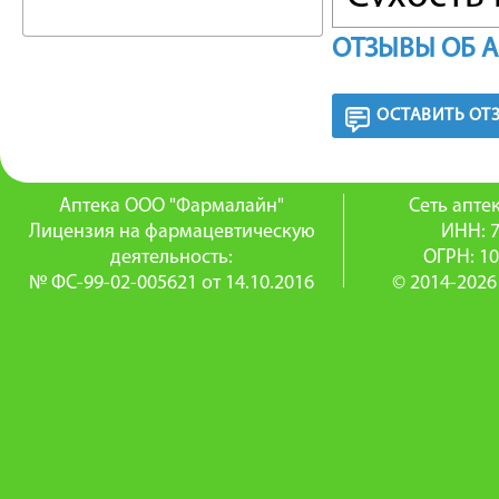
парез а
ОТЗЫВЫ ОБ 
ПРОТИ
ОСТАВИТЬ ОТ
Закрыто
Аптека ООО "Фармалайн"
железы.
Сеть апт
Лицензия на фармацевтическую
ИНН: 
деятельность:
ОГРН: 1
ОСОБЫ
№ ФС-99-02-005621 от 14.10.2016
© 2014-2026
Следует
деятель
зрения.