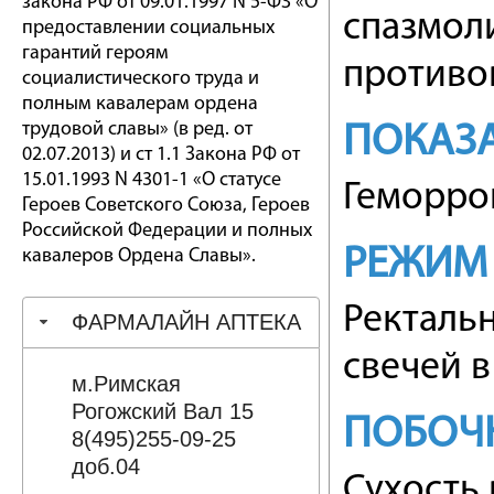
закона РФ от 09.01.1997 N 5-ФЗ «О
спазмоли
предоставлении социальных
гарантий героям
противов
социалистического труда и
полным кавалерам ордена
трудовой славы» (в ред. от
ПОКАЗ
02.07.2013) и ст 1.1 Закона РФ от
15.01.1993 N 4301-1 «О статусе
Геморро
Героев Советского Союза, Героев
Российской Федерации и полных
РЕЖИМ
кавалеров Ордена Славы».
Ректальн
ФАРМАЛАЙН АПТЕКА
свечей в
м.Римская
Рогожский Вал 15
ПОБОЧ
8(495)255-09-25
доб.04
Сухость 