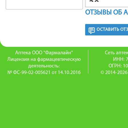
30 г.
ОТЗЫВЫ ОБ 
ФАРМА
ОСТАВИТЬ ОТ
Экзодер
которое
Аптека ООО "Фармалайн"
Сеть апт
симптомо
Лицензия на фармацевтическую
ИНН: 
деятельность:
ОГРН: 1
№ ФС-99-02-005621 от 14.10.2016
© 2014-2026
ПОКАЗ
— грибк
corporis,
(tinea m