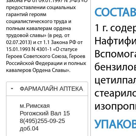
закона РФ от 09.01.1997 N 5-ФЗ «О
предоставлении социальных
СОСТА
гарантий героям
социалистического труда и
1 г. соде
полным кавалерам ордена
трудовой славы» (в ред. от
Нафтифи
02.07.2013) и ст 1.1 Закона РФ от
15.01.1993 N 4301-1 «О статусе
Вспомога
Героев Советского Союза, Героев
Российской Федерации и полных
бензилов
кавалеров Ордена Славы».
цетилпал
ФАРМАЛАЙН АПТЕКА
стеарило
изопропи
м.Римская
Рогожский Вал 15
8(495)255-09-25
УПАКО
доб.04