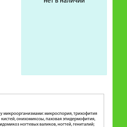
нет в наличии
лу микроорганизмами: микроспория, трихофития
и кистей, онихомикозы, паховая эпидермофития,
домикоз ногтевых валиков, ногтей, гениталий;