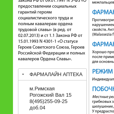
закона РФ от 09.01.1997 N 5-ФЗ «О
межпальцева
предоставлении социальных
ФАРМА
гарантий героям
социалистического труда и
Противогриб
полным кавалерам ордена
нарушением 
трудовой славы» (в ред. от
свойств. Ак
(Malassezia
02.07.2013) и ст 1.1 Закона РФ от
15.01.1993 N 4301-1 «О статусе
ФАРМА
Героев Советского Союза, Героев
Хорошо прон
Российской Федерации и полных
после прим
кавалеров Ордена Славы».
для основны
РЕЖИМ
ФАРМАЛАЙН АПТЕКА
Индивидуал
м.Римская
ПОБОЧН
Рогожский Вал 15
Местные ре
8(495)255-09-25
грибковых з
шелушение, 
доб.04
У предрасп