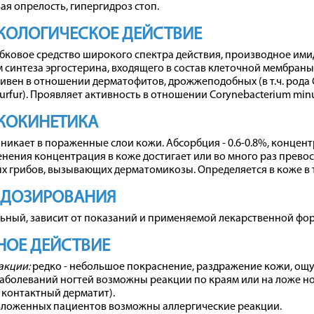
я опрелость, гипергидроз стоп.
КОЛОГИЧЕСКОЕ ДЕЙСТВИЕ
ковое средство широкого спектра действия, производное имид
синтеза эргостерина, входящего в состав клеточной мембраны 
тивен в отношении дерматофитов, дрожжеподобных (в т.ч. рода 
 furfur). Проявляет активность в отношении Corynebacterium min
КОКИНЕТИКА
икает в пораженные слои кожи. Абсорбция - 0.6-0.8%, концентр
енения концентрация в коже достигает или во много раз пре
х грибов, вызывающих дерматомикозы. Определяется в коже в т
 ДОЗИРОВАНИЯ
ьный, зависит от показаний и применяемой лекарственной фо
ОЕ ДЕЙСТВИЕ
акции:
редко - небольшое покраснение, раздражение кожи, ощ
аболеваний ногтей возможны реакции по краям или на ложе но
контактный дерматит).
оложенных пациентов возможны аллергические реакции.