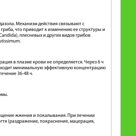
азола. Механизм действия связывают с
гриба, что приводит к изменению ее структуры и
Candida), плесневых и других видов грибов
utissimum.
ация в плазме крови не определяется. Через 6 ч
восходит минимальную эффективную концентрацию
ечение 36-48 ч.
рмы.
ущение жжения и покалывания. При лечении
гтя (раздражение, покраснение, мацерация,