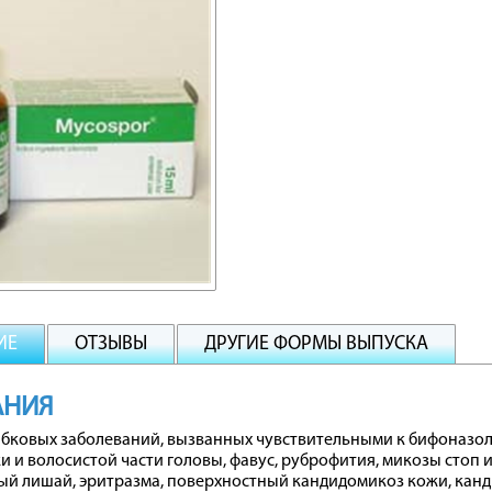
ИЕ
ОТЗЫВЫ
ДРУГИЕ ФОРМЫ ВЫПУСКА
АНИЯ
ибковых заболеваний, вызванных чувствительными к бифоназо
и и волосистой части головы, фавус, руброфития, микозы стоп 
й лишай, эритразма, поверхностный кандидомикоз кожи, канди