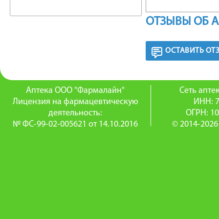
— инфек
ОТЗЫВЫ ОБ 
мягких т
— инфек
ОСТАВИТЬ ОТ
— сепси
Аптека ООО "Фармалайн"
Сеть апт
— перит
Лицензия на фармацевтическую
ИНН: 
деятельность:
ОГРН: 1
Профила
№ ФС-99-02-005621 от 14.10.2016
© 2014-2026
сниженн
иммунод
ФАРМА
Антибак