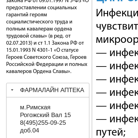
закона РФ от 09.01.1997 N 5-ФЗ «О
предоставлении социальных
Инфекци
гарантий героям
социалистического труда и
чувстви
полным кавалерам ордена
трудовой славы» (в ред. от
микроорг
02.07.2013) и ст 1.1 Закона РФ от
15.01.1993 N 4301-1 «О статусе
— инфек
Героев Советского Союза, Героев
— инфек
Российской Федерации и полных
кавалеров Ордена Славы».
— инфек
ФАРМАЛАЙН АПТЕКА
— инфек
— инфекц
м.Римская
Рогожский Вал 15
— инфек
8(495)255-09-25
доб.04
путей;