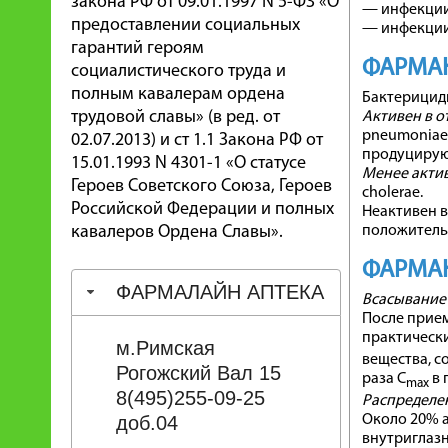
закона РФ от 09.01.1997 N 5-ФЗ «О
— инфекции
предоставлении социальных
— инфекции 
гарантий героям
ФАРМА
социалистического труда и
полным кавалерам ордена
Бактерицид
трудовой славы» (в ред. от
Активен в 
pneumoniae, 
02.07.2013) и ст 1.1 Закона РФ от
продуцирующи
15.01.1993 N 4301-1 «О статусе
Менее акти
Героев Советского Союза, Героев
cholerae.
Российской Федерации и полных
Неактивен в
кавалеров Ордена Славы».
положительны
ФАРМА
ФАРМАЛАЙН АПТЕКА
Всасывание
После прием
практически
м.Римская
вещества, с
Рогожский Вал 15
раза C
в 
max
8(495)255-09-25
Распределе
доб.04
Около 20% а
внутриглаз