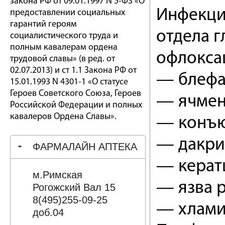
закона РФ от 09.01.1997 N 5-ФЗ «О
Инфекци
предоставлении социальных
гарантий героям
отдела г
социалистического труда и
полным кавалерам ордена
офлокса
трудовой славы» (в ред. от
02.07.2013) и ст 1.1 Закона РФ от
— блефа
15.01.1993 N 4301-1 «О статусе
Героев Советского Союза, Героев
— ячмен
Российской Федерации и полных
кавалеров Ордена Славы».
— конъю
— дакри
ФАРМАЛАЙН АПТЕКА
— керат
м.Римская
— язва 
Рогожский Вал 15
8(495)255-09-25
— хлами
доб.04