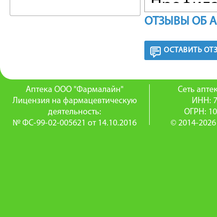
Профила
ОТЗЫВЫ ОБ 
после тр
ОСТАВИТЬ ОТ
ФАРМА
Противо
Аптека ООО "Фармалайн"
Сеть апт
действи
Лицензия на фармацевтическую
ИНН: 
деятельность:
ОГРН: 1
примене
№ ФС-99-02-005621 от 14.10.2016
© 2014-2026
офлокса
в бактер
Высокоа
грамотр