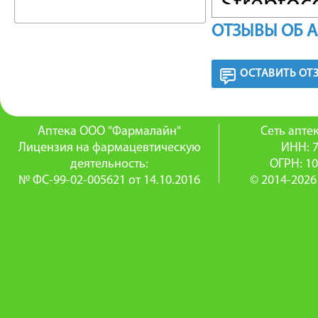
Streptoc
ОТЗЫВЫ ОБ 
Streptoco
monocyto
ОСТАВИТЬ ОТ
грамотр
Haemophil
Аптека ООО "Фармалайн"
Сеть апт
Лицензия на фармацевтическую
ИНН: 
pertussis
деятельность:
ОГРН: 1
№ ФС-99-02-005621 от 14.10.2016
© 2014-2026
Borrelia 
spp. и He
Eubacter
spp., Clo
Препар