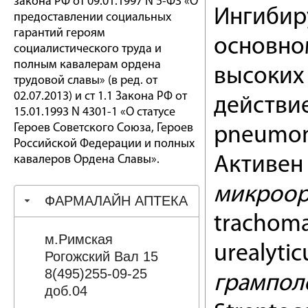
закона РФ от 09.01.1997 N 5-ФЗ «О
Ингибиру
предоставлении социальных
гарантий героям
основном
социалистического труда и
полным кавалерам ордена
высоких
трудовой славы» (в ред. от
02.07.2013) и ст 1.1 Закона РФ от
действие
15.01.1993 N 4301-1 «О статусе
Героев Советского Союза, Героев
pneumoni
Российской Федерации и полных
кавалеров Ордена Славы».
Активен
микроор
ФАРМАЛАЙН АПТЕКА
trachoma
м.Римская
urealyti
Рогожский Вал 15
8(495)255-09-25
грампол
доб.04