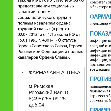
закона РФ от 09.01.1997 N 5-ФЗ «О
краситель х
предоставлении социальных
в блистере п
гарантий героям
ФАРМА
социалистического труда и
полным кавалерам ордена
Фромилид У
трудовой славы» (в ред. от
ПОКАЗ
02.07.2013) и ст 1.1 Закона РФ от
15.01.1993 N 4301-1 «О статусе
инфекции ве
Героев Советского Союза, Героев
средний оти
инфекции н
Российской Федерации и полных
инфекции ко
кавалеров Ордена Славы».
инфекции, в
воспалител
эрадикация 
ФАРМАЛАЙН АПТЕКА
ПРОТИ
м.Римская
повышенная
печеночная 
Рогожский Вал 15
I триместр 
8(495)255-09-25
совместный 
доб.04
ПРИМЕН