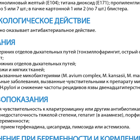
инолиновый желтый (Е104); титана диоксид (Е171); пропиленгли
о 5 или 7 шт.; в пачке картонной 1 или 2 (по 7 шт.) блистера.
КОЛОГИЧЕСКОЕ ДЕЙСТВИЕ
но оказывает антибактериальное действие.
АНИЯ
рхних отделов дыхательных путей (тонзиллофарингит, острый с
т;
ижних отделов дыхательных путей;
жи и мягких тканей;
ызванные микобактериями (М. avium complex, M. kansasii, M. mar
ьные заболевания, вызванные чувствительными к препарату м
H.pylori и снижение частоты рецидивов язвы двенадцатиперст
ВОПОКАЗАНИЯ
 чувствительность к кларитромицину или другим антибиотика
недостаточность тяжелой степени, гепатит (в анамнезе), порфи
беременности;
прием терфенадина, цисаприда, пимозида или астемизола.
ЕНИЕ ПРИ БЕРЕМЕННОСТИ И КОРМЛЕНИ