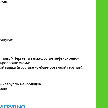
коль;
инусит);
inum, M. leprae), а также другие инфекционно-
икроорганизмами;
ной кишки (в составе комбинированной терапии).
м из группы макролидов;
рия;
И ГРУДЬЮ