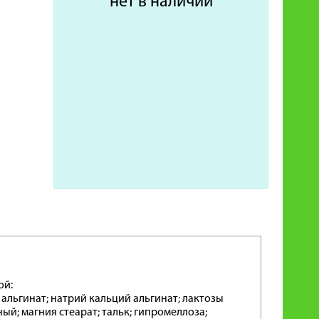
нет в наличии
ой:
 альгинат; натрий кальций альгинат; лактозы
й; магния стеарат; тальк; гипромеллоза;