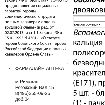
оболочк
закона РФ от 09.01.1997 N 5-ФЗ «О
предоставлении социальных
двояковы
гарантий героям
социалистического труда и
полным кавалерам ордена
кларитромицин
трудовой славы» (в ред. от
Вспомог
02.07.2013) и ст 1.1 Закона РФ от
15.01.1993 N 4301-1 «О статусе
кальция 
Героев Советского Союза, Героев
Российской Федерации и полных
полисор
кавалеров Ордена Славы».
безводны
ФАРМАЛАЙН АПТЕКА
красител
м.Римская
(Е171), 
Рогожский Вал 15
5 шт. - б
8(495)255-09-25
доб.04
(1) - пач