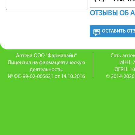
картонн
ОТЗЫВЫ ОБ 
Клинико
ОСТАВИТЬ ОТ
макрол
таблетки
Аптека ООО "Фармалайн"
Сеть апт
5, 7 или 
Лицензия на фармацевтическую
ИНН: 
деятельность:
ОГРН: 1
№ ФС-99-02-005621 от 14.10.2016
© 2014-2026
Описани
основан
примене
специал