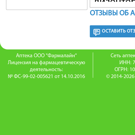
дизентер
ОТЗЫВЫ ОБ 
обострен
предупр
ОСТАВИТЬ ОТ
операци
Повышен
Аптека ООО "Фармалайн"
Сеть апт
Лицензия на фармацевтическую
ИНН: 
болезнь,
деятельность:
ОГРН: 1
№ ФС-99-02-005621 от 14.10.2016
© 2014-2026
Способ 
взрослым
каждые 4
6 часов, 
Курсовая