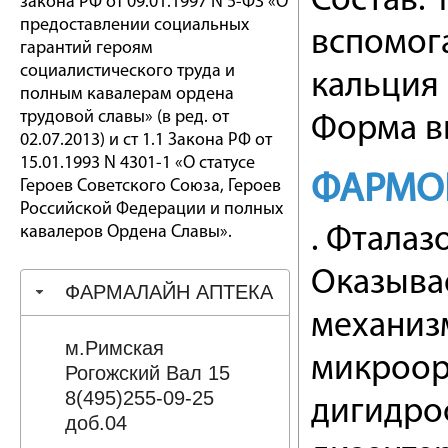
Состав: 
закона РФ от 09.01.1997 N 5-ФЗ «О
предоставлении социальных
вспомог
гарантий героям
социалистического труда и
кальция 
полным кавалерам ордена
трудовой славы» (в ред. от
Форма вы
02.07.2013) и ст 1.1 Закона РФ от
15.01.1993 N 4301-1 «О статусе
ФАРМО
Героев Советского Союза, Героев
Российской Федерации и полных
кавалеров Ордена Славы».
. Фтала
Оказыва
ФАРМАЛАЙН АПТЕКА
механиз
м.Римская
микроор
Рогожский Вал 15
8(495)255-09-25
дигидро
доб.04