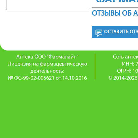
ФАРМА
ОТЗЫВЫ ОБ 
Противо
действия
ОСТАВИТЬ ОТ
Резистен
достигае
Аптека ООО "Фармалайн"
Сеть апт
Лицензия на фармацевтическую
ИНН: 
Активен
деятельность:
ОГРН: 1
№ ФС-99-02-005621 от 14.10.2016
© 2014-2026
Streptoco
грамотр
spp., Shig
Enteroba
других 