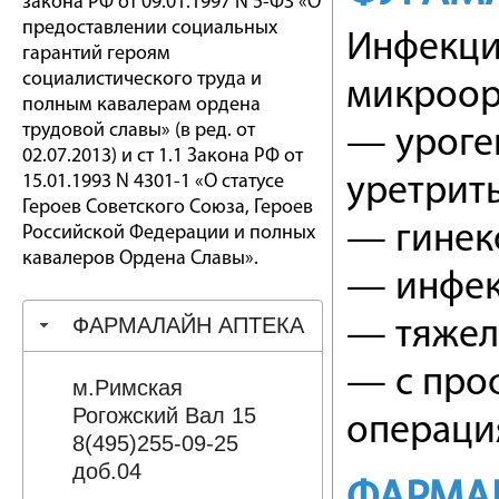
закона РФ от 09.01.1997 N 5-ФЗ «О
предоставлении социальных
Инфекци
гарантий героям
социалистического труда и
микроор
полным кавалерам ордена
трудовой славы» (в ред. от
— уроге
02.07.2013) и ст 1.1 Закона РФ от
15.01.1993 N 4301-1 «О статусе
уретрит
Героев Советского Союза, Героев
— гинек
Российской Федерации и полных
кавалеров Ордена Славы».
— инфек
ФАРМАЛАЙН АПТЕКА
— тяже
— с про
м.Римская
Рогожский Вал 15
операция
8(495)255-09-25
доб.04