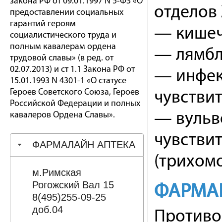
закона РФ от 09.01.1997 N 5-ФЗ «О
отделов 
предоставлении социальных
гарантий героям
— кишеч
социалистического труда и
полным кавалерам ордена
— лямбл
трудовой славы» (в ред. от
02.07.2013) и ст 1.1 Закона РФ от
— инфек
15.01.1993 N 4301-1 «О статусе
Героев Советского Союза, Героев
чувстви
Российской Федерации и полных
кавалеров Ордена Славы».
— вульв
чувстви
ФАРМАЛАЙН АПТЕКА
(трихомо
м.Римская
Рогожский Вал 15
ФАРМА
8(495)255-09-25
доб.04
Противо