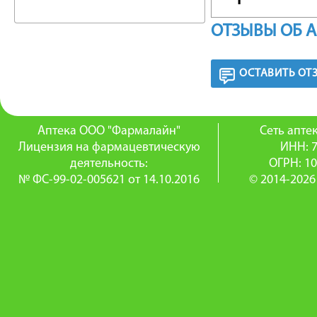
действи
ОТЗЫВЫ ОБ 
отноше
ОСТАВИТЬ ОТ
Helicobac
простейш
Аптека ООО "Фармалайн"
Сеть апт
амебиаза
Лицензия на фармацевтическую
ИНН: 
деятельность:
ОГРН: 1
Особенн
№ ФС-99-02-005621 от 14.10.2016
© 2014-2026
Helicoba
хрониче
пищевари
Являетс