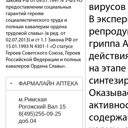
закона РФ от 09.01.1997 N 5-ФЗ «О
вирусов
предоставлении социальных
гарантий героям
В экспе
социалистического труда и
полным кавалерам ордена
репроду
трудовой славы» (в ред. от
02.07.2013) и ст 1.1 Закона РФ от
гриппа 
15.01.1993 N 4301-1 «О статусе
Героев Советского Союза, Героев
действи
Российской Федерации и полных
кавалеров Ордена Славы».
на этап
синтезир
ФАРМАЛАЙН АПТЕКА
Оказыва
м.Римская
активно
Рогожский Вал 15
8(495)255-09-25
содержа
доб.04