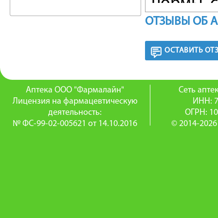
нормы, 
ОТЗЫВЫ ОБ 
интерфе
крови, 
ОСТАВИТЬ ОТ
способн
Терапев
Аптека ООО "Фармалайн"
Сеть апт
Лицензия на фармацевтическую
ИНН: 
проявля
деятельность:
ОГРН: 1
№ ФС-99-02-005621 от 14.10.2016
© 2014-2026
уменьше
слабость
снижени
заболев