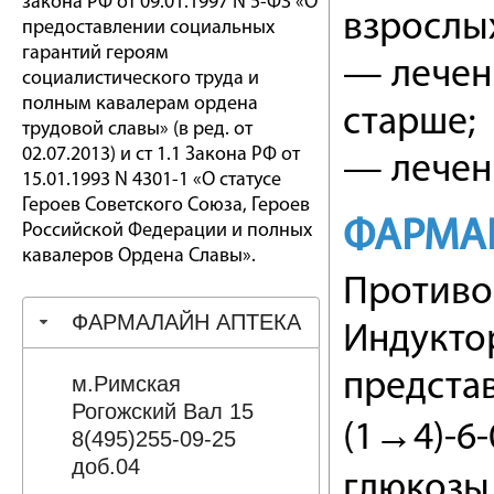
закона РФ от 09.01.1997 N 5-ФЗ «О
взрослы
предоставлении социальных
гарантий героям
— лечени
социалистического труда и
полным кавалерам ордена
старше;
трудовой славы» (в ред. от
02.07.2013) и ст 1.1 Закона РФ от
— лечени
15.01.1993 N 4301-1 «О статусе
Героев Советского Союза, Героев
ФАРМА
Российской Федерации и полных
кавалеров Ордена Славы».
Противо
ФАРМАЛАЙН АПТЕКА
Индукто
предста
м.Римская
Рогожский Вал 15
(1→4)-6-
8(495)255-09-25
доб.04
глюкозы 