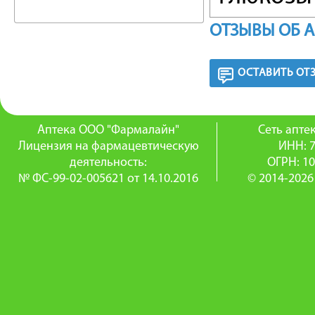
октагидр
ОТЗЫВЫ ОБ 
диметил-
ОСТАВИТЬ ОТ
пентаокс
дотриакон
Аптека ООО "Фармалайн"
Сеть апт
Лицензия на фармацевтическую
ИНН: 
декаена.
деятельность:
ОГРН: 1
Вызывае
№ ФС-99-02-005621 от 14.10.2016
© 2014-2026
позднег
бета-ин
противо
продукц