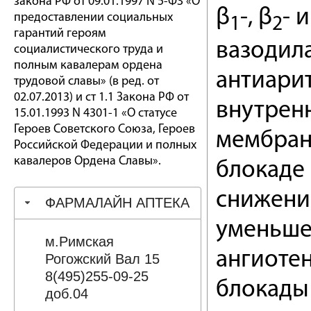
закона РФ от 09.01.1997 N 5-ФЗ «О
β
-, β
- и
предоставлении социальных
1
2
гарантий героям
вазодил
социалистического труда и
полным кавалерам ордена
антиари
трудовой славы» (в ред. от
02.07.2013) и ст 1.1 Закона РФ от
внутрен
15.01.1993 N 4301-1 «О статусе
Героев Советского Союза, Героев
мембран
Российской Федерации и полных
кавалеров Ордена Славы».
блокаде
снижени
ФАРМАЛАЙН АПТЕКА
уменьше
м.Римская
ангиоте
Рогожский Вал 15
8(495)255-09-25
блокады
доб.04