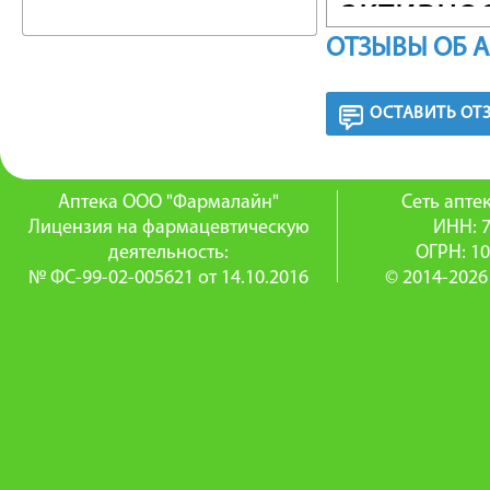
активнос
ОТЗЫВЫ ОБ 
адренор
расшире
ОСТАВИТЬ ОТ
снижени
Благода
Аптека ООО "Фармалайн"
Сеть апт
Лицензия на фармацевтическую
ИНН: 
вазодил
деятельность:
ОГРН: 1
№ ФС-99-02-005621 от 14.10.2016
© 2014-2026
гиперте
антианг
желудоч
улучшае
фракцию