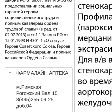
закона РФ от 09.01.1997 N 5-ФЗ «О
стенока
предоставлении социальных
гарантий героям
Профила
социалистического труда и
полным кавалерам ордена
(парокс
трудовой славы» (в ред. от
02.07.2013) и ст 1.1 Закона РФ от
мерцани
15.01.1993 N 4301-1 «О статусе
Героев Советского Союза, Героев
экстраси
Российской Федерации и полных
кавалеров Ордена Славы».
Для в/в 
стенока
ФАРМАЛАЙН АПТЕКА
во врем
м.Римская
аортоко
Рогожский Вал 15
8(495)255-09-25
желудочк
доб.04