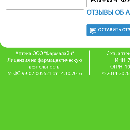
ритма ж
ОТЗЫВЫ ОБ 
предсер
ФАРМА
ОСТАВИТЬ ОТ
Селектив
Аптека ООО "Фармалайн"
Сеть апт
произво
Лицензия на фармацевтическую
ИНН: 
деятельность:
ОГРН: 1
антианг
№ ФС-99-02-005621 от 14.10.2016
© 2014-2026
действи
AV-пров
миокард
увеличи