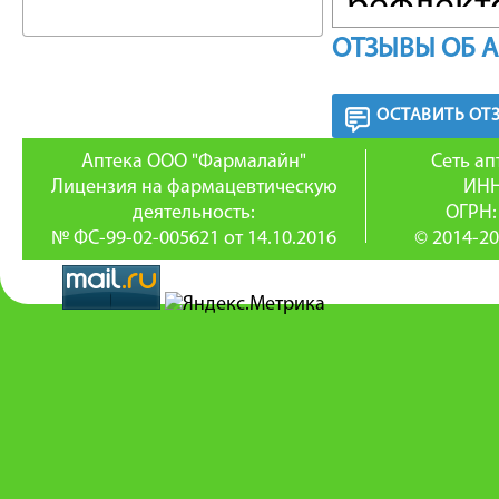
рефлект
ОТЗЫВЫ ОБ 
уменьша
синтез п
ОСТАВИТЬ ОТ
Антигип
Аптека ООО "Фармалайн"
Сеть а
Лицензия на фармацевтическую
ИНН
высоком
деятельность:
ОГРН:
№ ФС-99-02-005621 от 14.10.2016
или сни
© 2014-20
Эналапр
Снижени
влияния
сосудах 
на фоне