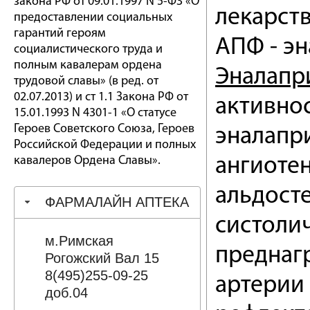
закона РФ от 09.01.1997 N 5-ФЗ «О
лекарств
предоставлении социальных
гарантий героям
АПФ - эн
социалистического труда и
полным кавалерам ордена
Эналапр
трудовой славы» (в ред. от
02.07.2013) и ст 1.1 Закона РФ от
активнос
15.01.1993 N 4301-1 «О статусе
Героев Советского Союза, Героев
эналапри
Российской Федерации и полных
кавалеров Ордена Славы».
ангиотен
альдост
ФАРМАЛАЙН АПТЕКА
систолич
м.Римская
преднаг
Рогожский Вал 15
8(495)255-09-25
артерии 
доб.04