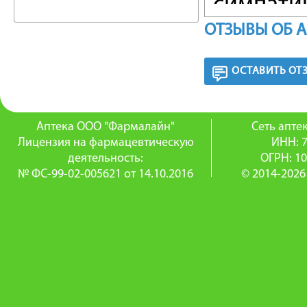
симпати
ОТЗЫВЫ ОБ 
имидазо
симпати
ОСТАВИТЬ ОТ
Моксони
гипотенз
Аптека ООО "Фармалайн"
Сеть апт
Лицензия на фармацевтическую
ИНН: 
адренор
деятельность:
ОГРН: 1
№ ФС-99-02-005621 от 14.10.2016
© 2014-2026
вероятно
рту.
Прием м
Гипотен
двойных