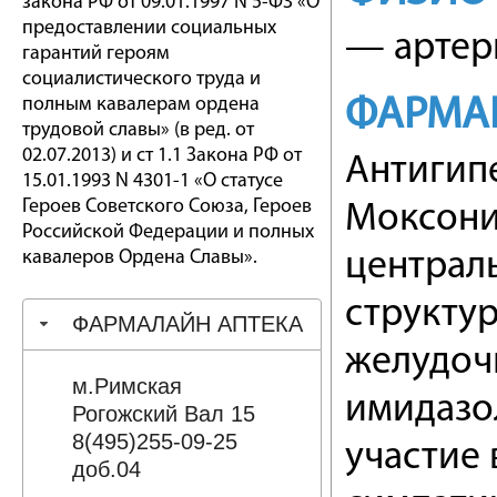
закона РФ от 09.01.1997 N 5-ФЗ «О
предоставлении социальных
— артер
гарантий героям
социалистического труда и
полным кавалерам ордена
ФАРМА
трудовой славы» (в ред. от
02.07.2013) и ст 1.1 Закона РФ от
Антигип
15.01.1993 N 4301-1 «О статусе
Героев Советского Союза, Героев
Моксони
Российской Федерации и полных
кавалеров Ордена Славы».
централ
структу
ФАРМАЛАЙН АПТЕКА
желудоч
м.Римская
имидазо
Рогожский Вал 15
8(495)255-09-25
участие
доб.04