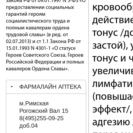
закона РФ от 09.01.1997 N 5-ФЗ «О
кровооб
предоставлении социальных
гарантий героям
действи
социалистического труда и
полным кавалерам ордена
тонус /
трудовой славы» (в ред. от
02.07.2013) и ст 1.1 Закона РФ от
застой)
15.01.1993 N 4301-1 «О статусе
Героев Советского Союза, Героев
тонус и 
Российской Федерации и полных
кавалеров Ордена Славы».
увеличи
лимфати
ФАРМАЛАЙН АПТЕКА
(повыша
м.Римская
эффект/
Рогожский Вал 15
8(495)255-09-25
адгезию 
доб.04