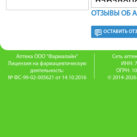
паравен
ОТЗЫВЫ ОБ 
перфузию
противо
ОСТАВИТЬ ОТ
сосудос
норэпин
Аптека ООО "Фармалайн"
Сеть апт
Лицензия на фармацевтическую
ИНН: 
свободн
деятельность:
ОГРН: 1
№ ФС-99-02-005621 от 14.10.2016
© 2014-2026
тромбок
ФАРМА
Всасыва
Быстро в