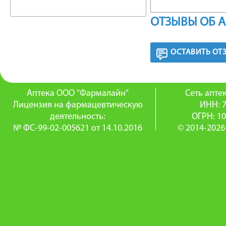
гуанилат
ОТЗЫВЫ ОБ 
цГМФ (м
ОСТАВИТЬ ОТ
потребн
преднаг
Аптека ООО "Фармалайн"
Сеть апт
объем л
Лицензия на фармацевтическую
ИНН: 
деятельность:
ОГРН: 1
напряжен
№ ФС-99-02-005621 от 14.10.2016
© 2014-2026
коронар
Снижает
способс
кровооб