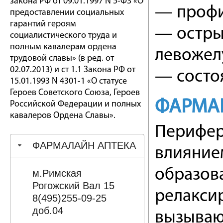
закона РФ от 09.01.1997 N 5-ФЗ «О
— профи
предоставлении социальных
гарантий героям
— остры
социалистического труда и
полным кавалерам ордена
левожел
трудовой славы» (в ред. от
02.07.2013) и ст 1.1 Закона РФ от
— состо
15.01.1993 N 4301-1 «О статусе
Героев Советского Союза, Героев
ФАРМА
Российской Федерации и полных
кавалеров Ордена Славы».
Перифер
ФАРМАЛАЙН АПТЕКА
влияние
образова
м.Римская
Рогожский Вал 15
релаксир
8(495)255-09-25
доб.04
вызываю