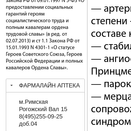
закона РФ от 09.01.1997 N 5-ФЗ «О
— артер
предоставлении социальных
гарантий героям
степени 
социалистического труда и
полным кавалерам ордена
составе
трудовой славы» (в ред. от
02.07.2013) и ст 1.1 Закона РФ от
— стаби
15.01.1993 N 4301-1 «О статусе
Героев Советского Союза, Героев
— ангио
Российской Федерации и полных
кавалеров Ордена Славы».
Принцме
— парок
ФАРМАЛАЙН АПТЕКА
— мерца
м.Римская
сопрово
Рогожский Вал 15
8(495)255-09-25
синдром
доб.04