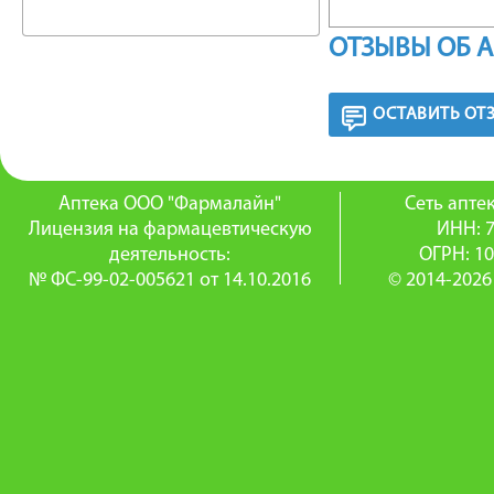
ФАРМА
ОТЗЫВЫ ОБ 
Блокато
ОСТАВИТЬ ОТ
трансме
гладком
Аптека ООО "Фармалайн"
Сеть апт
антианг
Лицензия на фармацевтическую
ИНН: 
деятельность:
ОГРН: 1
антигип
№ ФС-99-02-005621 от 14.10.2016
© 2014-2026
Антианг
миокард
(снижает
Блокада 