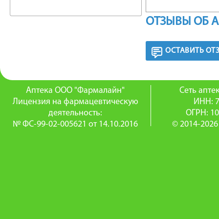
титана д
ОТЗЫВЫ ОБ 
УПАКО
ОСТАВИТЬ ОТ
В блисте
ФАРМА
Аптека ООО "Фармалайн"
Сеть апт
Лицензия на фармацевтическую
ИНН: 
Ко-диова
деятельность:
ОГРН: 1
№ ФС-99-02-005621 от 14.10.2016
© 2014-2026
которого
и тиазид
Активны
альдост