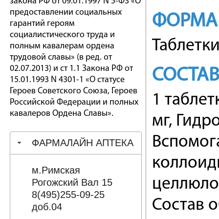
закона РФ от 09.01.1997 N 5-ФЗ «О
предоставлении социальных
ФОРМА
гарантий героям
социалистического труда и
Таблетк
полным кавалерам ордена
трудовой славы» (в ред. от
02.07.2013) и ст 1.1 Закона РФ от
СОСТА
15.01.1993 N 4301-1 «О статусе
Героев Советского Союза, Героев
1 таблет
Российской Федерации и полных
кавалеров Ордена Славы».
мг, Гидр
Вспомог
ФАРМАЛАЙН АПТЕКА
коллоидн
м.Римская
целлюло
Рогожский Вал 15
8(495)255-09-25
Состав о
доб.04