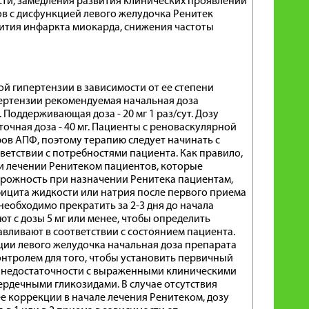
ти, замедления развития клинических проявлений
ов с дисфункцией левого желудочка Ренитек
ития инфаркта миокарда, снижения частоты
й гипертензии в зависимости от ее степени
ипертензии рекомендуемая начальная доза
т. Поддерживающая доза - 20 мг 1 раз/сут. Дозу
очная доза - 40 мг. Пациенты с реноваскулярной
ов АПФ, поэтому терапию следует начинать с
тветствии с потребностями пациента. Как правило,
ри лечении Ренитеком пациентов, которые
торожность при назначении Ренитека пациентам,
ефицита жидкости или натрия после первого приема
еобходимо прекратить за 2-3 дня до начала
т с дозы 5 мг или менее, чтобы определить
авливают в соответствии с состоянием пациента.
ии левого желудочка начальная доза препарата
онтролем для того, чтобы установить первичный
й недостаточности с выраженными клиническими
ердечными гликозидами. В случае отсутствия
 коррекции в начале лечения Ренитеком, дозу