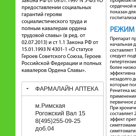
закона РФ от 09.01.1997 N 5-ФЗ «О
профилакти
сердечной н
предоставлении социальных
показан дл
гарантий героям
госпитализа
социалистического труда и
полным кавалерам ордена
РЕЖИМ
трудовой славы» (в ред. от
Препарат пр
02.07.2013) и ст 1.1 Закона РФ от
начальная д
15.01.1993 N 4301-1 «О статусе
составляет 1
Героев Советского Союза, Героев
следует под
гипертензие
Российской Федерации и полных
более низко
кавалеров Ордена Славы».
эффективна 
незадолго д
которые пол
ФАРМАЛАЙН АПТЕКА
Ренитека мо
применения 
первичное д
м.Римская
При хронич
Рогожский Вал 15
составляет 
эффект пре
8(495)255-09-25
симптомами,
доб.04
симптоматич