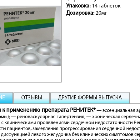
Упаковка:
14 таблеток
Дозировка:
20мг
ИЕ
ОТЗЫВЫ
ДРУГИЕ ФОРМЫ ВЫПУСКА
я к применению препарата РЕНИТЕК®
— эссенциальная ар
мы); — реноваскулярная гипертензия; — хроническая сердечна
в с клиническими проявлениями сердечной недостаточности Ре
и пациентов, замедления прогрессирования сердечной недост
 дисфункцией левого желудочка без клинических симптомов се