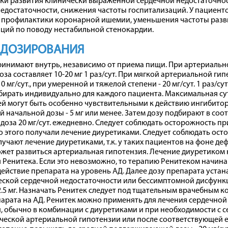
ки развития клинически выраженной сердечной недостаточнос
едостаточности, снижения частоты госпитализаций. У пациент
я профилактики коронарной ишемии, уменьшения частоты разв
ций по поводу нестабильной стенокардии.
 ДОЗИРОВАНИЯ
инимают внутрь, независимо от приема пищи. При артериально
оза составляет 10-20 мг 1 раз/сут. При мягкой артериальной г
0 мг/сут., при умеренной и тяжелой степени - 20 мг/сут. 1 раз/су
бирать индивидуально для каждого пациента. Максимальная сут
й могут быть особенно чувствительными к действию ингибитор
й начальной дозы - 5 мг или менее. Затем дозу подбирают в соо
доза 20 мг/сут. ежедневно. Следует соблюдать осторожность п
о этого получали лечение диуретиками. Следует соблюдать ос
учают лечение диуретиками, т.к. у таких пациентов на фоне д
жет развиться артериальная гипотензия. Лечение диуретиком н
Ренитека. Если это невозможно, то терапию Ренитеком начинаю
ействие препарата на уровень АД. Далее дозу препарата устан
еской сердечной недостаточности или бессимптомной дисфункц
2.5 мг. Назначать Ренитек следует под тщательным врачебным к
парата на АД. Ренитек можно применять для лечения сердечно
 обычно в комбинации с диуретиками и при необходимости с с
еской артериальной гипотензии или после соответствующей ее