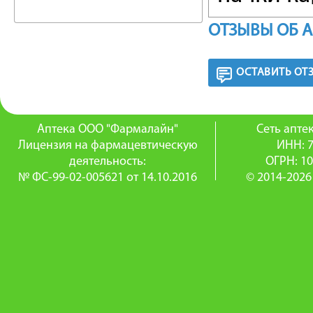
контурны
ОТЗЫВЫ ОБ 
ячейковы
ОСТАВИТЬ ОТ
упаковки
шт. - уп
Аптека ООО "Фармалайн"
Сеть апт
картонны
Лицензия на фармацевтическую
ИНН: 
деятельность:
ОГРН: 1
картонн
№ ФС-99-02-005621 от 14.10.2016
© 2014-2026
Клинико
улучшаю
органов
таблетки,