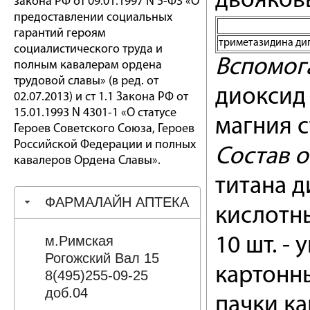
двояков
закона РФ от 09.01.1997 N 5-ФЗ «О
предоставлении социальных
гарантий героям
триметазидина ди
социалистического труда и
Вспомог
полным кавалерам ордена
трудовой славы» (в ред. от
диоксид 
02.07.2013) и ст 1.1 Закона РФ от
15.01.1993 N 4301-1 «О статусе
магния с
Героев Советского Союза, Героев
Российской Федерации и полных
Состав о
кавалеров Ордена Славы».
титана д
ФАРМАЛАЙН АПТЕКА
кислотн
м.Римская
10 шт. -
Рогожский Вал 15
картонны
8(495)255-09-25
доб.04
пачки ка