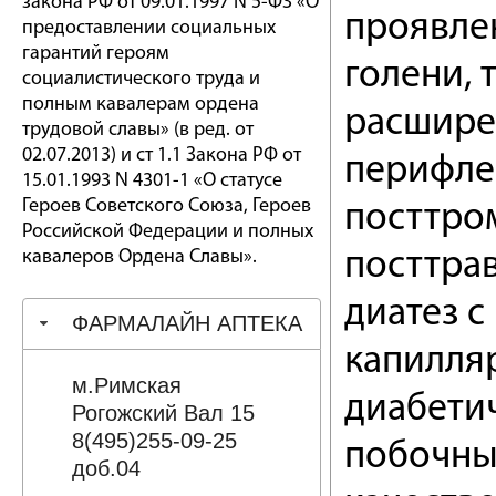
закона РФ от 09.01.1997 N 5-ФЗ «О
проявлен
предоставлении социальных
гарантий героям
голени,
социалистического труда и
полным кавалерам ордена
расшире
трудовой славы» (в ред. от
02.07.2013) и ст 1.1 Закона РФ от
перифле
15.01.1993 N 4301-1 «О статусе
Героев Советского Союза, Героев
посттро
Российской Федерации и полных
кавалеров Ордена Славы».
посттра
диатез 
ФАРМАЛАЙН АПТЕКА
капилляр
м.Римская
диабети
Рогожский Вал 15
8(495)255-09-25
побочны
доб.04