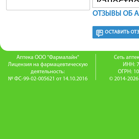
качеств
ОТЗЫВЫ ОБ 
на венах
СОСТАВ
ОСТАВИТЬ ОТ
Троксеру
Аптека ООО "Фармалайн"
Сеть апт
троксеру
Лицензия на фармацевтическую
ИНН: 
деятельность:
ОГРН: 1
магния с
№ ФС-99-02-005621 от 14.10.2016
© 2014-2026
хинолино
ФАРМА
Троксер
ангиопр