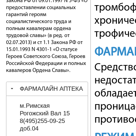
закона РФ от 09.01.1997 N 5-ФЗ «О
тромбоф
предоставлении социальных
гарантий героям
хрониче
социалистического труда и
полным кавалерам ордена
трофиче
трудовой славы» (в ред. от
02.07.2013) и ст 1.1 Закона РФ от
ФАРМА
15.01.1993 N 4301-1 «О статусе
Героев Советского Союза, Героев
Российской Федерации и полных
Средств
кавалеров Ордена Славы».
недоста
ФАРМАЛАЙН АПТЕКА
обладае
проница
м.Римская
Рогожский Вал 15
противо
8(495)255-09-25
доб.04