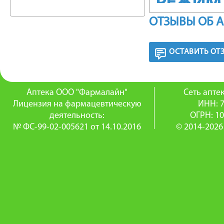
РЕЖИМ
ОТЗЫВЫ ОБ 
Для прие
недель. 
ОСТАВИТЬ ОТ
через де
Аптека ООО "Фармалайн"
Сеть апт
ПОБОЧ
Лицензия на фармацевтическую
ИНН: 
деятельность:
ОГРН: 1
Возможн
№ ФС-99-02-005621 от 14.10.2016
© 2014-2026
ПРОТИ
Повышен
ОСОБЫ