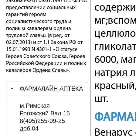
закона РФ от 09.01.1997 N 5-ФЗ «О
содержит
предоставлении социальных
гарантий героям
мг;вспом
социалистического труда и
полным кавалерам ордена
целлюло
трудовой славы» (в ред. от
02.07.2013) и ст 1.1 Закона РФ от
гликолат
15.01.1993 N 4301-1 «О статусе
Героев Советского Союза, Героев
6000, ма
Российской Федерации и полных
кавалеров Ордена Славы».
натрия л
красный,
ФАРМАЛАЙН АПТЕКА
шт.
м.Римская
Рогожский Вал 15
ФАРМА
8(495)255-09-25
доб.04
Венарус