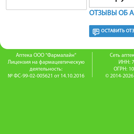
венотон
ОТЗЫВЫ ОБ 
ПОКАЗ
ОСТАВИТЬ ОТ
Венозна
(функцио
Аптека ООО "Фармалайн"
Сеть апт
Лицензия на фармацевтическую
ИНН: 
ногах, б
деятельность:
ОГРН: 1
№ ФС-99-02-005621 от 14.10.2016
© 2014-2026
геморро
ПРОТИ
Гиперчу
ПРИМЕН