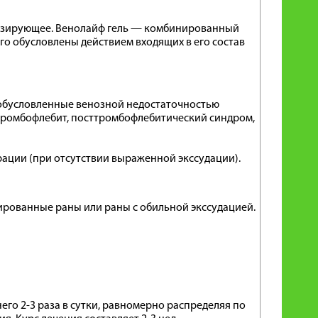
низирующее. Венолайф гель — комбинированный
о обусловлены действием входящих в его состав
обусловленные венозной недостаточностью
тромбофлебит, посттромбофлебитический синдром,
ерации (при отсутствии выраженной экссудации).
рованные раны или раны с обильной экссудацией.
его 2-3 раза в сутки, равномерно распределяя по