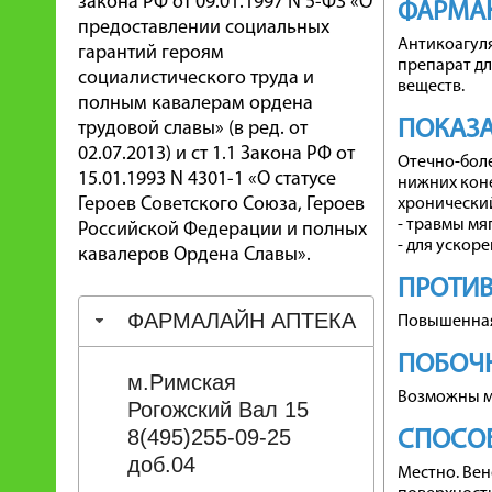
закона РФ от 09.01.1997 N 5-ФЗ «О
ФАРМА
предоставлении социальных
Антикоагул
гарантий героям
препарат дл
социалистического труда и
веществ.
полным кавалерам ордена
ПОКАЗ
трудовой славы» (в ред. от
02.07.2013) и ст 1.1 Закона РФ от
Отечно-бол
15.01.1993 N 4301-1 «О статусе
нижних кон
Героев Советского Союза, Героев
хронический
- травмы мя
Российской Федерации и полных
- для ускор
кавалеров Ордена Славы».
ПРОТИ
ФАРМАЛАЙН АПТЕКА
Повышенная
ПОБОЧН
м.Римская
Возможны ме
Рогожский Вал 15
8(495)255-09-25
СПОСОБ
доб.04
Местно. Вен