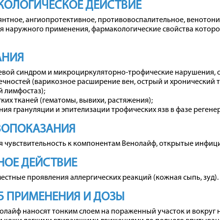
КОЛОГИЧЕСКОЕ ДЕЙСТВИЕ
янтное, ангиопротективное, противовоспалительное, веното
я наружного применения, фармакологические свойства которог
АНИЯ
евой синдром и микроциркуляторно-трофические нарушения, 
ечностей (варикозное расширение вен, острый и хронический 
 лимфостаз);
гких тканей (гематомы, вывихи, растяжения);
ения грануляции и эпителизации трофических язв в фазе реген
ВОПОКАЗАНИЯ
 чувствительность к компонентам Венолайф, открытые инфици
ОЕ ДЕЙСТВИЕ
стные проявления аллергических реакций (кожная сыпь, зуд).
 ПРИМЕНЕНИЯ И ДОЗЫ
олайф наносят тонким слоем на пораженный участок и вокруг н