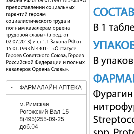
закона РФ от 09.01.1997 N 5-ФЗ «О
предоставлении социальных
СОСТА
гарантий героям
социалистического труда и
В 1 табл
полным кавалерам ордена
трудовой славы» (в ред. от
02.07.2013) и ст 1.1 Закона РФ от
УПАКО
15.01.1993 N 4301-1 «О статусе
Героев Советского Союза, Героев
В упаков
Российской Федерации и полных
кавалеров Ордена Славы».
ФАРМА
ФАРМАЛАЙН АПТЕКА
Фурагин
м.Римская
нитрофур
Рогожский Вал 15
Streptoco
8(495)255-09-25
доб.04
spp, Prot