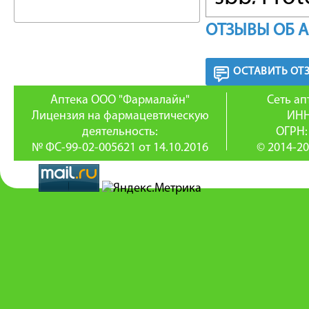
Staphyloc
ОТЗЫВЫ ОБ 
микроор
ОСТАВИТЬ ОТ
ПОКАЗ
Аптека ООО "Фармалайн"
Сеть а
Лицензия на фармацевтическую
ИНН
- Лечен
деятельность:
ОГРН:
№ ФС-99-02-005621 от 14.10.2016
© 2014-20
мочевыв
- Лечен
операти
системы
- Наруш