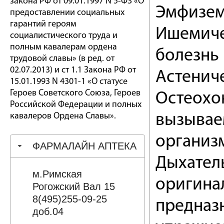
закона РФ от 09.01.1997 N 5-ФЗ «О
Эмфизем
предоставлении социальных
гарантий героям
Ишемиче
социалистического труда и
полным кавалерам ордена
болезнь
трудовой славы» (в ред. от
02.07.2013) и ст 1.1 Закона РФ от
Астенич
15.01.1993 N 4301-1 «О статусе
Героев Советского Союза, Героев
Остеохо
Российской Федерации и полных
кавалеров Ордена Славы».
вызывае
организ
ФАРМАЛАЙН АПТЕКА
Дыхател
м.Римская
оригина
Рогожский Вал 15
8(495)255-09-25
предназ
доб.04