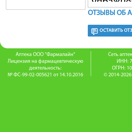
упражне
ОТЗЫВЫ ОБ 
различн
возможн
ОСТАВИТЬ ОТ
осущест
путей, 
Аптека ООО "Фармалайн"
Сеть апт
Лицензия на фармацевтическую
ИНН: 
масляны
деятельность:
ОГРН: 1
№ ФС-99-02-005621 от 14.10.2016
© 2014-2026
мокроты
Дыхател
трениро
сопротив
обмен ве