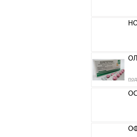
НО
ОЛ
под
ОС
ОФ