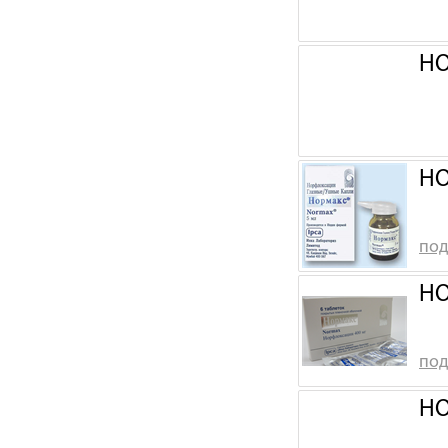
НО
НО
под
НО
под
НО