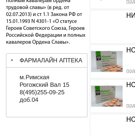
полным кавалерам ордена
под
трудовой славы» (в ред. от
02.07.2013) и ст 1.1 Закона РФ от
НИ
15.01.1993 N 4301-1 «О статусе
Героев Советского Союза, Героев
Российской Федерации и полных
кавалеров Ордена Славы».
НО
ФАРМАЛАЙН АПТЕКА
под
м.Римская
Рогожский Вал 15
НО
8(495)255-09-25
доб.04
под
НО