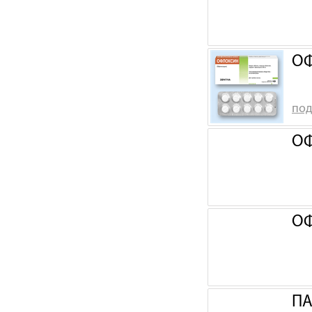
ОФ
под
ОФ
ОФ
ПА