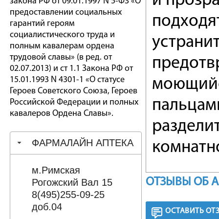
и прозр
закона РФ от 09.01.1997 N 5-ФЗ «О
предоставлении социальных
подходя
гарантий героям
социалистического труда и
устранит
полным кавалерам ордена
трудовой славы» (в ред. от
предотв
02.07.2013) и ст 1.1 Закона РФ от
15.01.1993 N 4301-1 «О статусе
моющий
Героев Советского Союза, Героев
пальцам
Российской Федерации и полных
кавалеров Ордена Славы».
разделит
ФАРМАЛАЙН АПТЕКА
комнатн
м.Римская
ОТЗЫВЫ ОБ 
Рогожский Вал 15
8(495)255-09-25
доб.04
ОСТАВИТЬ ОТ