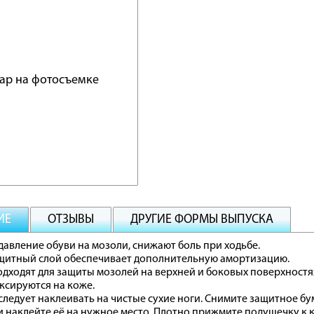
ИЕ
ОТЗЫВЫ
ДРУГИЕ ФОРМЫ ВЫПУСКА
авление обуви на мозоли, снижают боль при ходьбе.
щитный слой обеспечивает дополнительную амортизацию.
дходят для защиты мозолей на верхней и боковых поверхностях
ксируются на коже.
ледует наклеивать на чистые сухие ноги. Снимите защитное б
 наклейте её на нужное место. Плотно прижмите подушечку к 