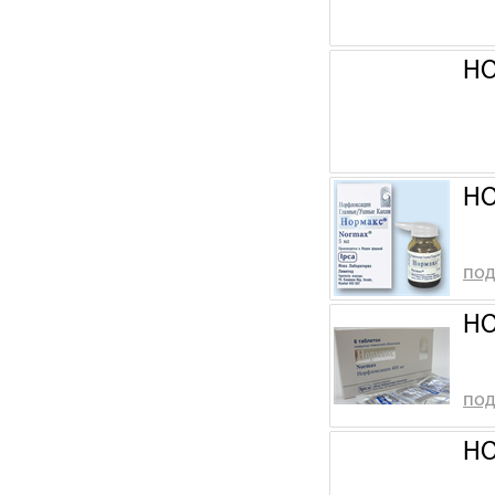
НО
НО
под
НО
под
НО