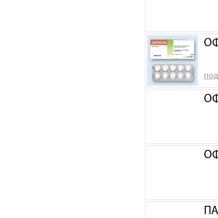
ОФ
под
ОФ
ОФ
ПА