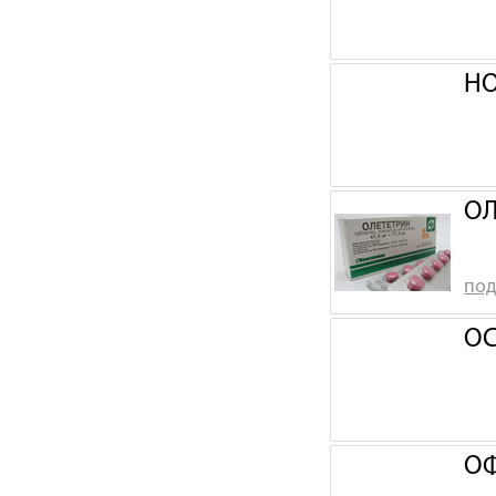
НО
ОЛ
под
ОС
ОФ