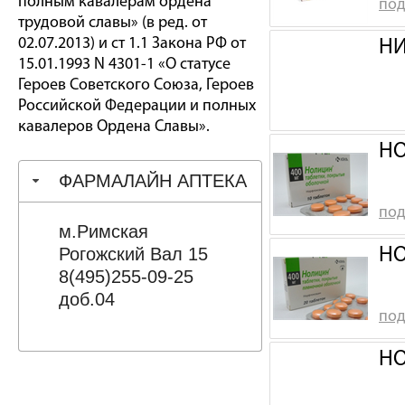
полным кавалерам ордена
под
трудовой славы» (в ред. от
02.07.2013) и ст 1.1 Закона РФ от
НИ
15.01.1993 N 4301-1 «О статусе
Героев Советского Союза, Героев
Российской Федерации и полных
кавалеров Ордена Славы».
НО
ФАРМАЛАЙН АПТЕКА
под
м.Римская
Рогожский Вал 15
НО
8(495)255-09-25
доб.04
под
НО