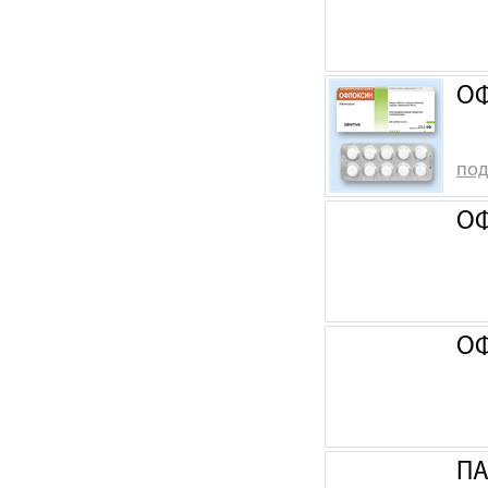
ОФ
под
ОФ
ОФ
ПА