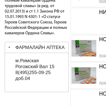
полным кавалерам ордена
под
трудовой славы» (в ред. от
02.07.2013) и ст 1.1 Закона РФ от
НИ
15.01.1993 N 4301-1 «О статусе
Героев Советского Союза, Героев
Российской Федерации и полных
кавалеров Ордена Славы».
НО
ФАРМАЛАЙН АПТЕКА
под
м.Римская
Рогожский Вал 15
НО
8(495)255-09-25
доб.04
под
НО