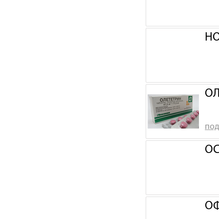
НО
ОЛ
под
ОС
ОФ