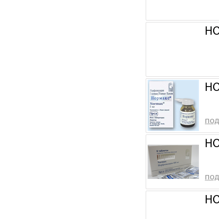
НО
НО
под
НО
под
НО