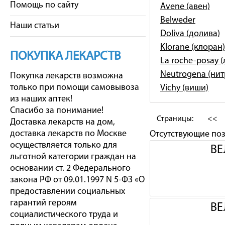
Помощь по сайту
Avene (авен)
Belweder
Наши статьи
Doliva (долива)
Klorane (клоран)
ПОКУПКА ЛЕКАРСТВ
La roche-posay 
Neutrogena (ни
Покупка лекарств возможна
только при помощи самовывоза
Vichy (виши)
из наших аптек!
Спасибо за понимание!
Страницы:
<<
Доставка лекарств на дом,
доставка лекарств по Москве
Отсутствующие по
осуществляется только для
ВЕ
льготной категории граждан на
основании ст. 2 Федерального
закона РФ от 09.01.1997 N 5-ФЗ «О
предоставлении социальных
гарантий героям
ВЕ
социалистического труда и