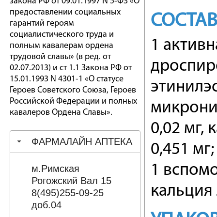
закона РФ от 09.01.1997 N 5-ФЗ «О
предоставлении социальных
СОСТА
гарантий героям
социалистического труда и
1 актив
полным кавалерам ордена
трудовой славы» (в ред. от
дроспир
02.07.2013) и ст 1.1 Закона РФ от
15.01.1993 N 4301-1 «О статусе
этинилэс
Героев Советского Союза, Героев
Российской Федерации и полных
микрони
кавалеров Ордена Славы».
0,02 мг,
ФАРМАЛАЙН АПТЕКА
0,451 мг;
1 вспом
м.Римская
Рогожский Вал 15
кальция 
8(495)255-09-25
доб.04