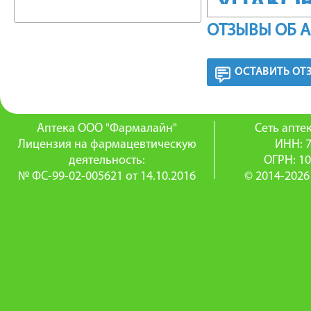
УПАКО
ОТЗЫВЫ ОБ 
28 шт.
ОСТАВИТЬ ОТ
ФАРМА
Джес Пл
Аптека ООО "Фармалайн"
Сеть апт
перорал
Лицензия на фармацевтическую
ИНН: 
деятельность:
ОГРН: 1
контрац
№ ФС-99-02-005621 от 14.10.2016
© 2014-2026
таблетк
содержа
Контрац
основно