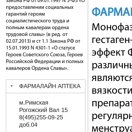
закона РФ от 09.01.1997 N 5-ФЗ «О
предоставлении социальных
ФАРМА
гарантий героям
социалистического труда и
Монофаз
полным кавалерам ордена
трудовой славы» (в ред. от
гестаге
02.07.2013) и ст 1.1 Закона РФ от
15.01.1993 N 4301-1 «О статусе
эффект 
Героев Советского Союза, Героев
Российской Федерации и полных
различн
кавалеров Ордена Славы».
являютс
ФАРМАЛАЙН АПТЕКА
вязкост
препара
м.Римская
Рогожский Вал 15
регуляр
8(495)255-09-25
доб.04
менстру