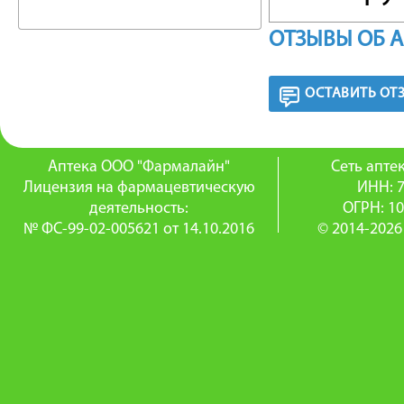
менструа
ОТЗЫВЫ ОБ 
риск же
ОСТАВИТЬ ОТ
РЕЖИМ
Препарат
Аптека ООО "Фармалайн"
Сеть апт
Лицензия на фармацевтическую
ИНН: 
одно и т
деятельность:
ОГРН: 1
№ ФС-99-02-005621 от 14.10.2016
© 2014-2026
отсутст
контрац
начинает
первый 
Допускае