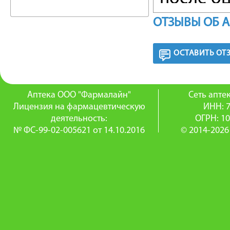
Предост
ОТЗЫВЫ ОБ 
полезны 
ОСТАВИТЬ ОТ
менстру
менстру
Аптека ООО "Фармалайн"
Сеть апт
интенси
Лицензия на фармацевтическую
ИНН: 
деятельность:
ОГРН: 1
обстоят
№ ФС-99-02-005621 от 14.10.2016
© 2014-2026
дефицит
содержа
показан
мастопат