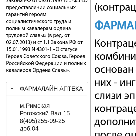
закона РФ от 09.01.1997 N 5-ФЗ «О
(контрац
предоставлении социальных
гарантий героям
социалистического труда и
ФАРМА
полным кавалерам ордена
трудовой славы» (в ред. от
Контрац
02.07.2013) и ст 1.1 Закона РФ от
15.01.1993 N 4301-1 «О статусе
комбини
Героев Советского Союза, Героев
Российской Федерации и полных
основан 
кавалеров Ордена Славы».
них - и
ФАРМАЛАЙН АПТЕКА
слизи эп
м.Римская
контрац
Рогожский Вал 15
дополни
8(495)255-09-25
доб.04
после о