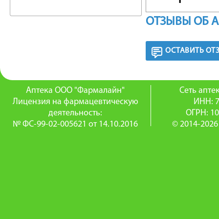
При пра
ОТЗЫВЫ ОБ 
отражаю
ОСТАВИТЬ ОТ
принима
менее 1.
Аптека ООО "Фармалайн"
Сеть апт
примене
Лицензия на фармацевтическую
ИНН: 
деятельность:
ОГРН: 1
Гестаге
№ ФС-99-02-005621 от 14.10.2016
© 2014-2026
антианд
результ
того, д
(увелич