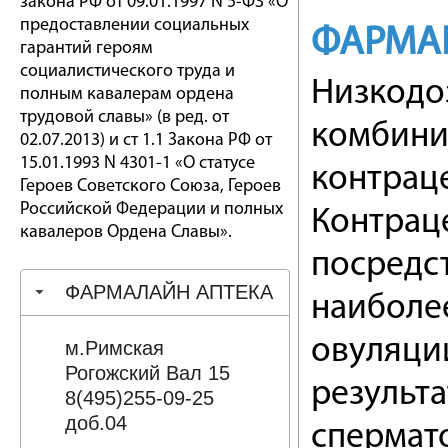
закона РФ от 09.01.1997 N 5-ФЗ «О
предоставлении социальных
ФАРМА
гарантий героям
социалистического труда и
Низкодо
полным кавалерам ордена
трудовой славы» (в ред. от
комбини
02.07.2013) и ст 1.1 Закона РФ от
15.01.1993 N 4301-1 «О статусе
контрац
Героев Советского Союза, Героев
Российской Федерации и полных
Контрац
кавалеров Ордена Славы».
посредс
ФАРМАЛАЙН АПТЕКА
наиболе
овуляции
м.Римская
Рогожский Вал 15
результа
8(495)255-09-25
доб.04
спермат