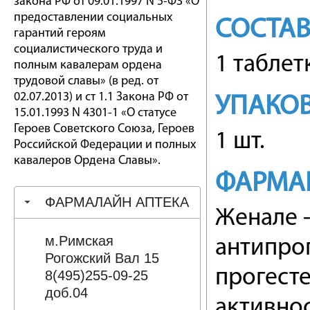
закона РФ от 09.01.1997 N 5-ФЗ «О
предоставлении социальных
СОСТА
гарантий героям
социалистического труда и
1 таблет
полным кавалерам ордена
трудовой славы» (в ред. от
02.07.2013) и ст 1.1 Закона РФ от
УПАКО
15.01.1993 N 4301-1 «О статусе
Героев Советского Союза, Героев
1 шт.
Российской Федерации и полных
кавалеров Ордена Славы».
ФАРМА
ФАРМАЛАЙН АПТЕКА
Женале 
м.Римская
антипро
Рогожский Вал 15
прогесте
8(495)255-09-25
доб.04
активнос