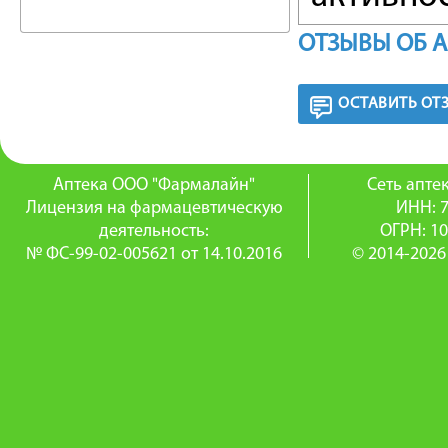
счет кон
ОТЗЫВЫ ОБ 
зависим
ОСТАВИТЬ ОТ
повышен
стимули
Аптека ООО "Фармалайн"
Сеть апт
хориоде
Лицензия на фармацевтическую
ИНН: 
деятельность:
ОГРН: 1
чувстви
№ ФС-99-02-005621 от 14.10.2016
© 2014-2026
результа
десквам
плодног
изменен