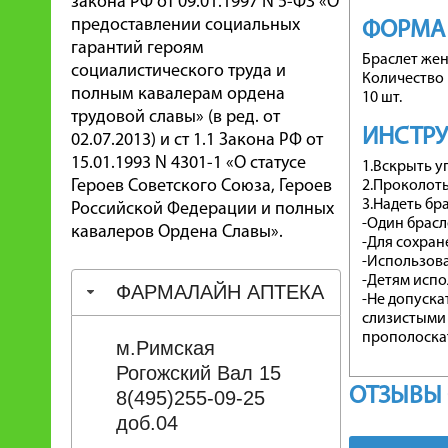
закона РФ от 09.01.1997 N 5-ФЗ «О
предоставлении социальных
ФОРМА
гарантий героям
Браслет же
социалистического труда и
Количество 
полным кавалерам ордена
10 шт.
трудовой славы» (в ред. от
ИНСТР
02.07.2013) и ст 1.1 Закона РФ от
15.01.1993 N 4301-1 «О статусе
1.Вскрыть у
Героев Советского Союза, Героев
2.Проколоть
3.Надеть бр
Российской Федерации и полных
-Один брасл
кавалеров Ордена Славы».
-Для сохран
-Использова
-Детям испо
ФАРМАЛАЙН АПТЕКА
-Не допуска
слизистыми 
прополоскат
м.Римская
Рогожский Вал 15
ОТЗЫВЫ 
8(495)255-09-25
доб.04