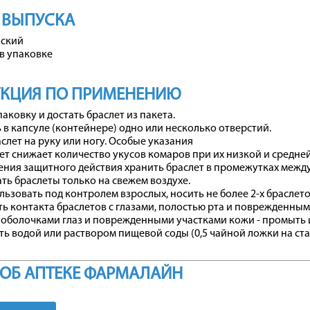
 ВЫПУСКА
нский
в упаковке
УКЦИЯ ПО ПРИМЕНЕНИЮ
паковку и достать браслет из пакета.
 в капсуле (контейнере) одно или несколько отверстий.
аслет на руку или ногу. Особые указания
ет снижает количество укусов комаров при их низкой и средней
ения защитного действия хранить браслет в промежутках между
ть браслеты только на свежем воздухе.
льзовать под контролем взрослых, носить не более 2-х браслето
ть контакта браслетов с глазами, полостью рта и поврежденным
оболочками глаз и поврежденными участками кожи - промыть их
ь водой или раствором пищевой соды (0,5 чайной ложки на ста
ОБ АПТЕКЕ ФАРМАЛАЙН