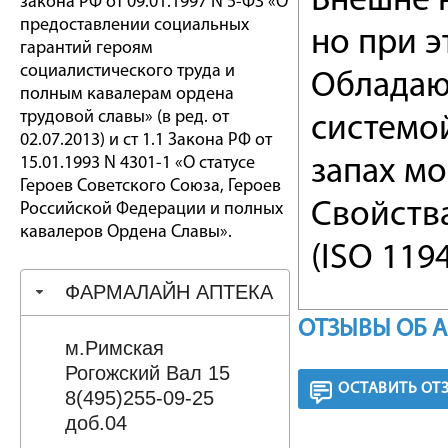
Внешне 
закона РФ от 09.01.1997 N 5-ФЗ «О
предоставлении социальных
но при 
гарантий героям
социалистического труда и
Обладаю
полным кавалерам ордена
трудовой славы» (в ред. от
системо
02.07.2013) и ст 1.1 Закона РФ от
15.01.1993 N 4301-1 «О статусе
запах мо
Героев Советского Союза, Героев
Свойства
Российской Федерации и полных
кавалеров Ордена Славы».
(ISO 1194
ФАРМАЛАЙН АПТЕКА
ОТЗЫВЫ ОБ 
м.Римская
Рогожский Вал 15
ОСТАВИТЬ ОТ
8(495)255-09-25
доб.04