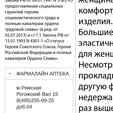
женщина
закона РФ от 09.01.1997 N 5-ФЗ «О
предоставлении социальных
комфорт,
гарантий героям
социалистического труда и
изделия.
полным кавалерам ордена
трудовой славы» (в ред. от
Большие
02.07.2013) и ст 1.1 Закона РФ от
15.01.1993 N 4301-1 «О статусе
эластич
Героев Советского Союза, Героев
для жен
Российской Федерации и полных
кавалеров Ордена Славы».
Несмотр
ФАРМАЛАЙН АПТЕКА
прокладк
другую 
м.Римская
Рогожский Вал 15
недержан
8(495)255-09-25
доб.04
раз выш