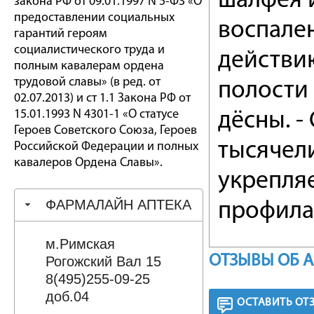
шалфея и
закона РФ от 09.01.1997 N 5-ФЗ «О
предоставлении социальных
воспале
гарантий героям
социалистического труда и
действи
полным кавалерам ордена
трудовой славы» (в ред. от
полости 
02.07.2013) и ст 1.1 Закона РФ от
15.01.1993 N 4301-1 «О статусе
дёсны. -
Героев Советского Союза, Героев
тысячели
Российской Федерации и полных
кавалеров Ордена Славы».
укрепля
ФАРМАЛАЙН АПТЕКА
профила
м.Римская
ОТЗЫВЫ ОБ 
Рогожский Вал 15
8(495)255-09-25
доб.04
ОСТАВИТЬ ОТ