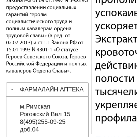
прополис
закона РФ от 09.01.1997 N 5-ФЗ «О
предоставлении социальных
успокаив
гарантий героям
социалистического труда и
ускоряет
полным кавалерам ордена
трудовой славы» (в ред. от
Экстракт
02.07.2013) и ст 1.1 Закона РФ от
15.01.1993 N 4301-1 «О статусе
кровото
Героев Советского Союза, Героев
действи
Российской Федерации и полных
кавалеров Ордена Славы».
полости 
ФАРМАЛАЙН АПТЕКА
тысячели
укрепля
м.Римская
Рогожский Вал 15
профила
8(495)255-09-25
доб.04