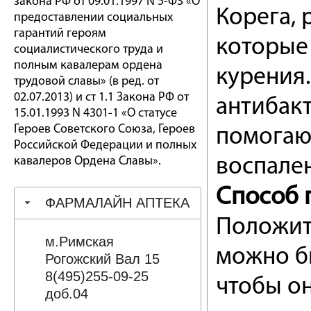
закона РФ от 09.01.1997 N 5-ФЗ «О
Корега, 
предоставлении социальных
гарантий героям
которые
социалистического труда и
полным кавалерам ордена
курения.
трудовой славы» (в ред. от
02.07.2013) и ст 1.1 Закона РФ от
антибак
15.01.1993 N 4301-1 «О статусе
Героев Советского Союза, Героев
помогаю
Российской Федерации и полных
кавалеров Ордена Славы».
воспале
Способ 
ФАРМАЛАЙН АПТЕКА
Положите
м.Римская
можно бы
Рогожский Вал 15
8(495)255-09-25
чтобы он
доб.04