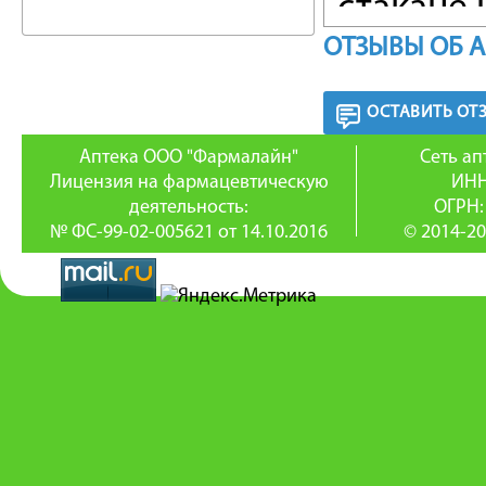
стакане 
ОТЗЫВЫ ОБ 
Меры п
Следует 
ОСТАВИТЬ ОТ
чем его 
Аптека ООО "Фармалайн"
Сеть а
Лицензия на фармацевтическую
ИНН
полоскан
деятельность:
ОГРН:
№ ФС-99-02-005621 от 14.10.2016
© 2014-20
Условия
Хранить 