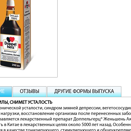
ИЕ
ОТЗЫВЫ
ДРУГИЕ ФОРМЫ ВЫПУСКА
ИЛЫ, СНИМЕТ УСТАЛОСТЬ
нической усталости, синдром зимней депрессии, вегетососуди
нагрузки, восстановление организма после перенесенных забо
равляется лекарственный препарат Доппельгерц® Женьшень Ак
ь в Китае в лекарственных целях около 5000 лет назад. Особе
я в качестве тонизирующего, стимулирующего и общеукрепляю