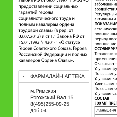
закона РФ от 09.01.1997 N 5-ФЗ «О
заболеваний
предоставлении социальных
воздействи
гарантий героям
Регулярный
социалистического труда и
активным и
полным кавалерам ордена
ПОКАЗАНИЯ
астенически
трудовой славы» (в ред. от
повышенные
02.07.2013) и ст 1.1 Закона РФ от
период вос
15.01.1993 N 4301-1 «О статусе
повышение 
Героев Советского Союза, Героев
ОСОБЫЕ УК
Терапевтиче
Российской Федерации и полных
применение
кавалеров Ордена Славы».
Оказывает 
Улучшает фу
Повышает у
ФАРМАЛАЙН АПТЕКА
Улучшает к
Уменьшает в
Повышает с
м.Римская
Улучшает са
Рогожский Вал 15
СОСТАВ
8(495)255-09-25
100 МЛ ПРЕ
доб.04
Женьшеня 