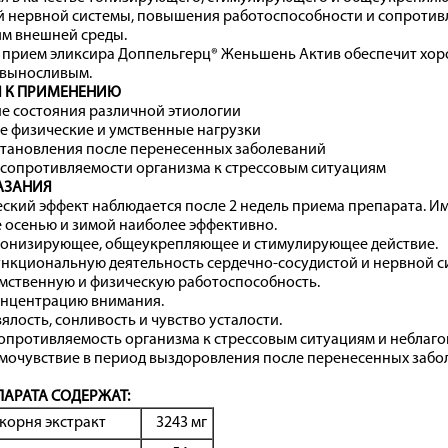
 нервной системы, повышения работоспособности и сопротивл
ям внешней среды.
 прием эликсира Доппельгерц® Женьшень Актив обеспечит хор
 выносливым.
 К ПРИМЕНЕНИЮ
е состояния различной этиологии
 физические и умственные нагрузки
становления после перенесенных заболеваний
сопротивляемости организма к стрессовым ситуациям
АЗАНИЯ
ский эффект наблюдается после 2 недель приема препарата. Им
 осенью и зимой наиболее эффективно.
тонизирующее, общеукрепляющее и стимулирующее действие.
нкциональную деятельность сердечно-сосудистой и нервной с
мственную и физическую работоспособность.
онцентрацию внимания.
ялость, сонливость и чувство усталости.
опротивляемость организма к стрессовым ситуациям и неблаг
мочувствие в период выздоровления после перенесенных забо
ПАРАТА СОДЕРЖАТ:
корня экстракт
3243 мг