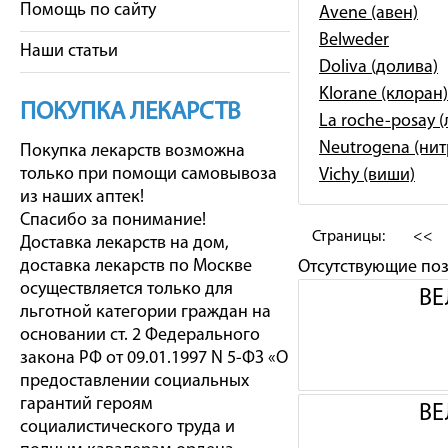
Помощь по сайту
Avene (авен)
Belweder
Наши статьи
Doliva (долива)
Klorane (клоран)
ПОКУПКА ЛЕКАРСТВ
La roche-posay 
Neutrogena (ни
Покупка лекарств возможна
только при помощи самовывоза
Vichy (виши)
из наших аптек!
Спасибо за понимание!
Страницы:
<<
Доставка лекарств на дом,
доставка лекарств по Москве
Отсутствующие по
осуществляется только для
ВЕ
льготной категории граждан на
основании ст. 2 Федерального
закона РФ от 09.01.1997 N 5-ФЗ «О
предоставлении социальных
гарантий героям
ВЕ
социалистического труда и